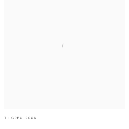
T I CREU
,
2006